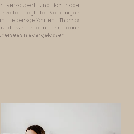
er verzaubert und ich habe
hzeiten begleitet. Vor einigen
n Lebensgefährten Thomas
t und wir haben uns dann
thersees niedergelassen.