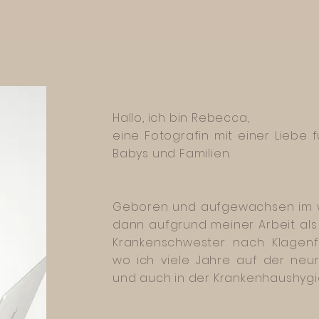
Hallo, ich bin Rebecca,
eine Fotografin mit einer Liebe
Babys und Familien.
Geboren und aufgewachsen im wu
dann aufgrund meiner Arbeit als
Krankenschwester nach Klagen
wo ich viele Jahre auf der neur
und auch in der Krankenhaushygie