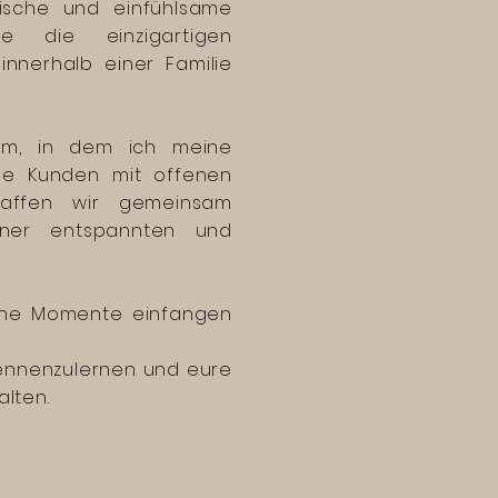
tische und einfühlsame
e die einzigartigen
nnerhalb einer Familie
aum, in dem ich meine
ine Kunden mit offenen
affen wir gemeinsam
einer entspannten und
che Momente einfangen
kennenzulernen und eure
lten.