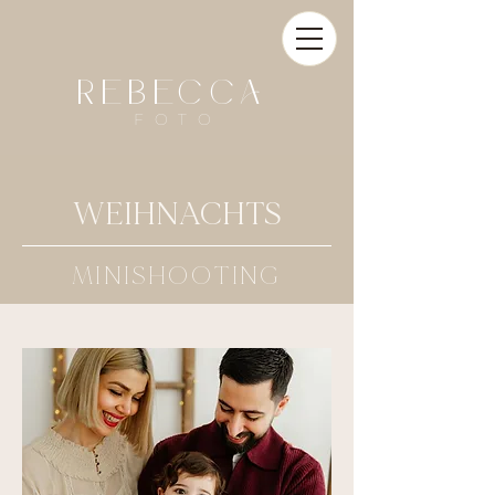
REBECCA
FOTO
WEIHNACHTS
MINISHOOTING