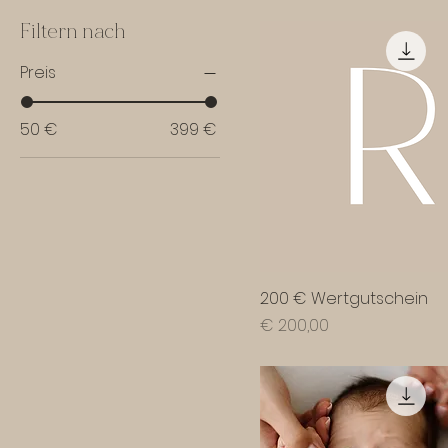
Filtern nach
Preis
50 €
399 €
200 € Wertgutschein
Preis
€ 200,00