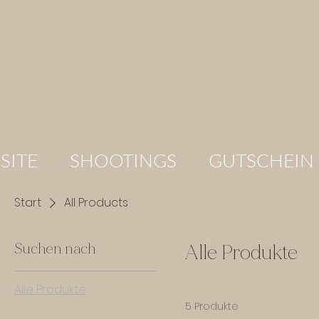
SITE
SHOOTINGS
GUTSCHEIN
Start
All Products
Suchen nach
Alle Produkte
Alle Produkte
5 Produkte